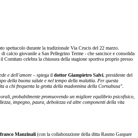
to spettacolo durante la tradizionale Via Crucis del 22 marzo.
i di calcio giovanile a San Pellegrino Terme - che sancisce e consolida
l Comitato celebra la chiusura della stagione sportiva proprio presso
fede e dell’amore
– spiega il
dottor Giampietro Salvi
, presidente del
tempo della buona salute e nel tempo della malattia. Per questa
vita a chi frequenta la grotta della madonnina della Cornabusa".
morali, probabilmente promuovendo un migliore equilibrio psicofisico,
llezza, impegno, paura, debolezza ed altre componenti della vita
nfranco Manzinali
(con la collaborazione della ditta Rasmo Gaspare