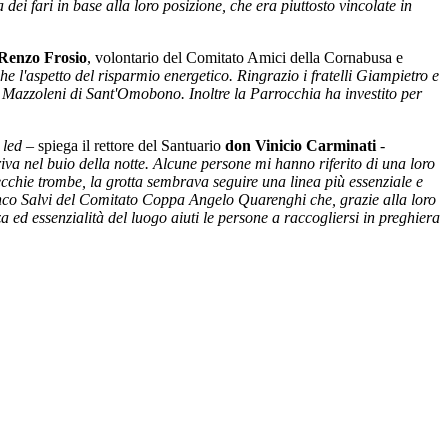
dei fari in base alla loro posizione, che era piuttosto vincolate in
Renzo Frosio
, volontario del Comitato Amici della Cornabusa e
e l'aspetto del risparmio energetico. Ringrazio i fratelli Giampietro e
Mazzoleni di Sant'Omobono. Inoltre la Parrocchia ha investito per
 led
– spiega il rettore del Santuario
don Vinicio Carminati
-
riva nel buio della notte. Alcune persone mi hanno riferito di una loro
vecchie trombe, la grotta sembrava seguire una linea più essenziale e
ranco Salvi del Comitato Coppa Angelo Quarenghi che, grazie alla loro
d essenzialità del luogo aiuti le persone a raccogliersi in preghiera