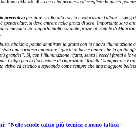
Gianfranco Manzinali –
che ci ha permesso di scegliere la giusta potenza 
io preventivo
per dare risalto alla roccia e valorizzare l'altare
– spiega
 spettacolare, si deve entrare nella grotta di sera. Importante sarà anch
o intessuto un rapporto molto cordiale grazie al tramite di Maurizio 
.
abusa, abbiamo potuto ammirare la grotta con la nuova illuminazione a
 È stata una sorpresa ammirare i giochi di luce e ombre che la grotta off
ù grande!”. Sì, con l’illuminazione rifatta, senza i vecchi faretti e le 
ante. Colgo perciò l’occasione di ringraziare i fratelli Giampietro e F
 visivo ed estetico auspicando come sempre che una maggiore bellezza e
: "Nelle scuole calcio più tecnica e meno tattica"