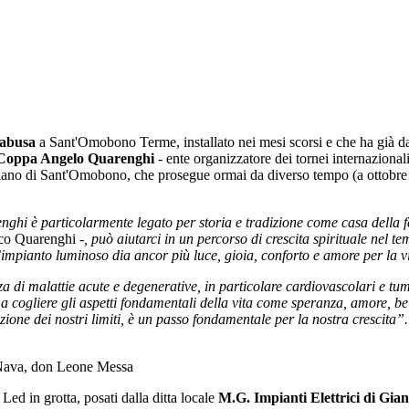
nabusa
a Sant'Omobono Terme, installato nei mesi scorsi e che ha già da
 Coppa Angelo Quarenghi
- ente organizzatore dei tornei internazional
ariano di Sant'Omobono, che prosegue ormai da diverso tempo (a ottobre i
ghi è particolarmente legato per storia e tradizione come casa della 
ico Quarenghi -
, può aiutarci in un percorso di crescita spirituale nel 
’impianto luminoso dia ancor più luce, gioia, conforto e amore per la 
a di malattie acute e degenerative, in particolare cardiovascolari e tu
 cogliere gli aspetti fondamentali della vita come speranza, amore, be
tazione dei nostri limiti, è un passo fondamentale per la nostra crescita”.
 Nava, don Leone Messa
 Led in grotta, posati dalla ditta locale
M.G. Impianti Elettrici di Gia