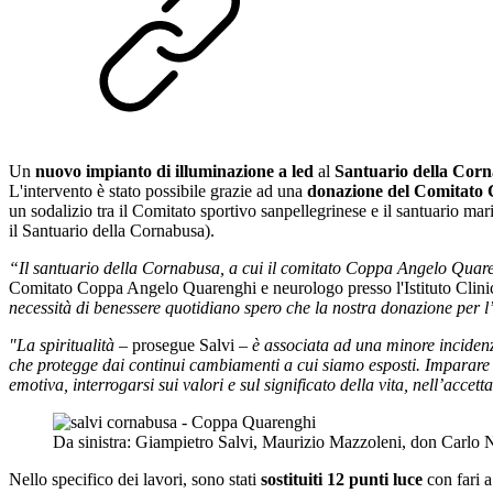
Un
nuovo impianto di illuminazione a led
al
Santuario della Cor
L'intervento è stato possibile grazie ad una
donazione del Comitato
un sodalizio tra il Comitato sportivo sanpellegrinese e il santuario m
il Santuario della Cornabusa).
“Il santuario della Cornabusa, a cui il comitato Coppa Angelo Quaren
Comitato Coppa Angelo Quarenghi e neurologo presso l'Istituto Clin
necessità di benessere quotidiano spero che la nostra donazione per l
"La spiritualità
– prosegue Salvi –
è associata ad una minore incidenz
che protegge dai continui cambiamenti a cui siamo esposti. Imparare a
emotiva, interrogarsi sui valori e sul significato della vita, nell’accet
Da sinistra: Giampietro Salvi, Maurizio Mazzoleni, don Carlo
Nello specifico dei lavori, sono stati
sostituiti 12 punti luce
con fari a