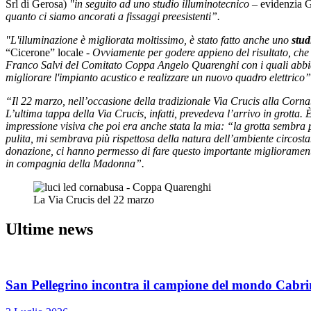
Srl di Gerosa)
"in seguito ad uno studio illuminotecnico
– evidenzia 
quanto ci siamo ancorati a fissaggi preesistenti”.
"L'illuminazione è migliorata moltissimo, è stato fatto anche uno
stud
“Cicerone” locale -
Ovviamente per godere appieno del risultato, che è
Franco Salvi del Comitato Coppa Angelo Quarenghi con i quali abbiam
migliorare l'impianto acustico e realizzare un nuovo quadro elettrico”
“Il 22 marzo, nell’occasione della tradizionale Via Crucis alla Corn
L’ultima tappa della Via Crucis, infatti, prevedeva l’arrivo in grotta.
impressione visiva che poi era anche stata la mia: “la grotta sembra pi
pulita, mi sembrava più rispettosa della natura dell’ambiente circost
donazione, ci hanno permesso di fare questo importante miglioramento
in compagnia della Madonna”.
La Via Crucis del 22 marzo
Ultime news
San Pellegrino incontra il campione del mondo Cabrini