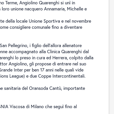
ino Terme, Angiolino Quarenghi si unì in
la loro unione nacquero Annamaria, Michelle e
nte della locale Unione Sportiva e nel novembre
 come consigliere comunale fino a diventare
n Pellegrino, i figlio dell'allora allenatore
venne accompagnato alla Clinica Quarenghi dal
renghi lo preso in cura ed Herrera, colpito dalla
ttor Angiolino, gli propose di entrare nel suo
Grande Inter per ben 17 anni nelle quali vide
ons League) e due Coppe Intercontinentali.
ne sanitaria del Oransoda Cantù, importante
SNIA Viscosa di Milano che seguì fino al