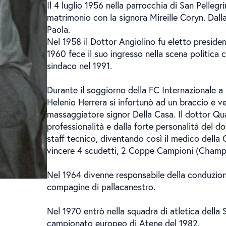
Il 4 luglio 1956 nella parrocchia di San Pellegr
matrimonio con la signora Mireille Coryn. Dal
Paola.
Nel 1958 il Dottor Angiolino fu eletto preside
1960 fece il suo ingresso nella scena politica
sindaco nel 1991.
Durante il soggiorno della FC Internazionale a Sa
Helenio Herrera si infortunò ad un braccio e 
massaggiatore signor Della Casa. Il dottor Qua
professionalità e dalla forte personalità del do
staff tecnico, diventando così il medico della 
vincere 4 scudetti, 2 Coppe Campioni (Champi
Nel 1964 divenne responsabile della conduzio
compagine di pallacanestro.
Nel 1970 entrò nella squadra di atletica della 
campionato europeo di Atene del 1982.